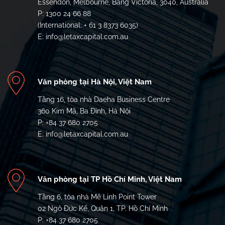
Essendon, Melbourne, Bang Victoria, 3040, Australia
P: 1300 24 66 88
(International: + 61 3 8373 6035)
E: info@letaxcapital.com.au
Văn phòng tại Hà Nội, Việt Nam
Tầng 16, tòa nhà Daeha Business Centre
360 Kim Mã, Ba Đình, Hà Nội
P: +84 37 680 2705
E: info@letaxcapital.com.au
Văn phòng tại TP Hồ Chí Minh, Việt Nam
Tầng 6, tòa nhà Mê Linh Point Tower
02 Ngô Đức Kế, Quận 1, TP. Hồ Chí Minh
P: +84 37 680 2705